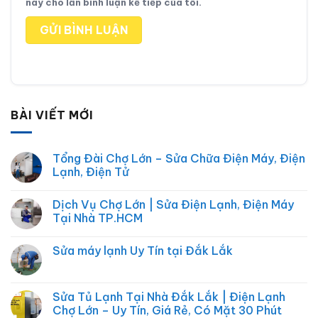
này cho lần bình luận kế tiếp của tôi.
BÀI VIẾT MỚI
Tổng Đài Chợ Lớn – Sửa Chữa Điện Máy, Điện
Lạnh, Điện Tử
Không
có
Dịch Vụ Chợ Lớn | Sửa Điện Lạnh, Điện Máy
bình
luận
Tại Nhà TP.HCM
ở
Tổng
Không
Đài
có
Sửa máy lạnh Uy Tín tại Đắk Lắk
Chợ
bình
Lớn
luận
Không
–
ở
có
Sửa
Dịch
bình
Chữa
Vụ
luận
Sửa Tủ Lạnh Tại Nhà Đắk Lắk | Điện Lạnh
Điện
Chợ
ở
Máy,
Lớn
Chợ Lớn – Uy Tín, Giá Rẻ, Có Mặt 30 Phút
Sửa
Điện
|