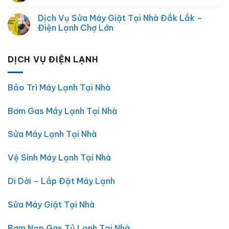
máy
Lạnh,
Sửa
Không
lạnh
Điện
Điện
có
Uy
Dịch Vụ Sửa Máy Giặt Tại Nhà Đắk Lắk –
Tử
Lạnh,
bình
Tín
Điện
luận
Điện Lạnh Chợ Lớn
tại
Máy
ở
Đắk
Tại
Sửa
Không
Lắk
Nhà
Tủ
có
TP.HCM
Lạnh
bình
DỊCH VỤ ĐIỆN LẠNH
Tại
luận
Nhà
ở
Đắk
Dịch
Lắk
Vụ
|
Sửa
Bảo Trì Máy Lạnh Tại Nhà
Điện
Máy
Lạnh
Giặt
Chợ
Tại
Bơm Gas Máy Lạnh Tại Nhà
Lớn
Nhà
–
Đắk
Uy
Lắk
Tín,
–
Sửa Máy Lạnh Tại Nhà
Giá
Điện
Rẻ,
Lạnh
Có
Chợ
Vệ Sinh Máy Lạnh Tại Nhà
Mặt
Lớn
30
Phút
Di Dời – Lắp Đặt Máy Lạnh
Sửa Máy Giặt Tại Nhà
Bơm Nạp Gas Tủ Lạnh Tại Nhà