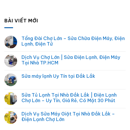
BÀI VIẾT MỚI
Tổng Đài Chợ Lớn – Sửa Chữa Điện Máy, Điện
Lạnh, Điện Tử
Không
có
Dịch Vụ Chợ Lớn | Sửa Điện Lạnh, Điện Máy
bình
luận
Tại Nhà TP.HCM
ở
Tổng
Không
Đài
có
Sửa máy lạnh Uy Tín tại Đắk Lắk
Chợ
bình
Lớn
luận
Không
–
ở
có
Sửa
Dịch
bình
Chữa
Vụ
luận
Sửa Tủ Lạnh Tại Nhà Đắk Lắk | Điện Lạnh
Điện
Chợ
ở
Máy,
Lớn
Chợ Lớn – Uy Tín, Giá Rẻ, Có Mặt 30 Phút
Sửa
Điện
|
máy
Lạnh,
Sửa
Không
lạnh
Điện
Điện
có
Uy
Dịch Vụ Sửa Máy Giặt Tại Nhà Đắk Lắk –
Tử
Lạnh,
bình
Tín
Điện
luận
Điện Lạnh Chợ Lớn
tại
Máy
ở
Đắk
Tại
Sửa
Không
Lắk
Nhà
Tủ
có