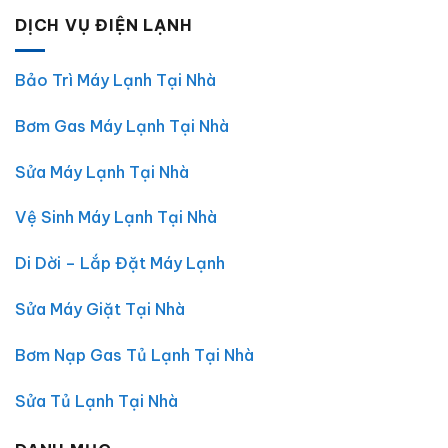
TP.HCM
Lạnh
bình
DỊCH VỤ ĐIỆN LẠNH
Tại
luận
Nhà
ở
Đắk
Dịch
Lắk
Vụ
|
Sửa
Bảo Trì Máy Lạnh Tại Nhà
Điện
Máy
Lạnh
Giặt
Chợ
Tại
Bơm Gas Máy Lạnh Tại Nhà
Lớn
Nhà
–
Đắk
Uy
Lắk
Tín,
–
Sửa Máy Lạnh Tại Nhà
Giá
Điện
Rẻ,
Lạnh
Có
Chợ
Vệ Sinh Máy Lạnh Tại Nhà
Mặt
Lớn
30
Phút
Di Dời – Lắp Đặt Máy Lạnh
Sửa Máy Giặt Tại Nhà
Bơm Nạp Gas Tủ Lạnh Tại Nhà
Sửa Tủ Lạnh Tại Nhà