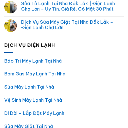
luận
Sửa Tủ Lạnh Tại Nhà Đắk Lắk | Điện Lạnh
Điện
Chợ
ở
Máy,
Lớn
Chợ Lớn – Uy Tín, Giá Rẻ, Có Mặt 30 Phút
Sửa
Điện
|
máy
Lạnh,
Sửa
Không
lạnh
Điện
Điện
có
Uy
Dịch Vụ Sửa Máy Giặt Tại Nhà Đắk Lắk –
Tử
Lạnh,
bình
Tín
Điện
luận
Điện Lạnh Chợ Lớn
tại
Máy
ở
Đắk
Tại
Sửa
Không
Lắk
Nhà
Tủ
có
TP.HCM
Lạnh
bình
DỊCH VỤ ĐIỆN LẠNH
Tại
luận
Nhà
ở
Đắk
Dịch
Lắk
Vụ
|
Sửa
Bảo Trì Máy Lạnh Tại Nhà
Điện
Máy
Lạnh
Giặt
Chợ
Tại
Bơm Gas Máy Lạnh Tại Nhà
Lớn
Nhà
–
Đắk
Uy
Lắk
Tín,
–
Sửa Máy Lạnh Tại Nhà
Giá
Điện
Rẻ,
Lạnh
Có
Chợ
Vệ Sinh Máy Lạnh Tại Nhà
Mặt
Lớn
30
Phút
Di Dời – Lắp Đặt Máy Lạnh
Sửa Máy Giặt Tại Nhà