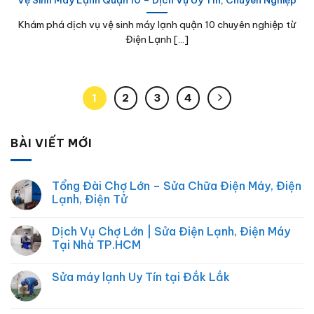
Khám phá dịch vụ vệ sinh máy lạnh quận 10 chuyên nghiệp từ
Điện Lạnh [...]
1
2
3
4
BÀI VIẾT MỚI
Tổng Đài Chợ Lớn – Sửa Chữa Điện Máy, Điện
Lạnh, Điện Tử
Không
có
Dịch Vụ Chợ Lớn | Sửa Điện Lạnh, Điện Máy
bình
luận
Tại Nhà TP.HCM
ở
Tổng
Không
Đài
có
Sửa máy lạnh Uy Tín tại Đắk Lắk
Chợ
bình
Lớn
luận
Không
–
ở
có
Sửa
Dịch
bình
Chữa
Vụ