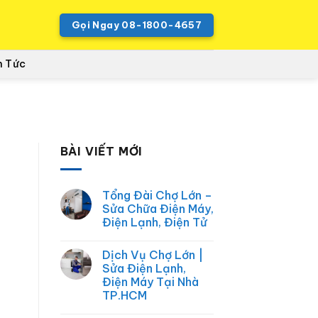
Gọi Ngay 08-1800-4657
n Tức
BÀI VIẾT MỚI
Tổng Đài Chợ Lớn –
Sửa Chữa Điện Máy,
Điện Lạnh, Điện Tử
Không
có
Dịch Vụ Chợ Lớn |
bình
luận
Sửa Điện Lạnh,
ở
Điện Máy Tại Nhà
Tổng
Đài
TP.HCM
Chợ
Lớn
Không