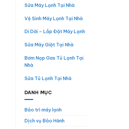
–
Có
Sửa Máy Lạnh Tại Nhà
Điện
Mặt
Lạnh
30
Chợ
Phút
Vệ Sinh Máy Lạnh Tại Nhà
Lớn
Di Dời – Lắp Đặt Máy Lạnh
Sửa Máy Giặt Tại Nhà
Bơm Nạp Gas Tủ Lạnh Tại
Nhà
Sửa Tủ Lạnh Tại Nhà
DANH MỤC
Bảo trì máy lạnh
Dịch vụ Bảo Hành