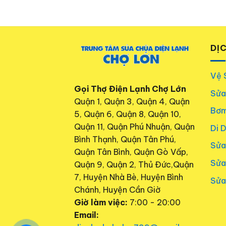
DỊ
Vệ 
Gọi Thợ Điện Lạnh Chợ Lớn
Sửa
Quận 1, Quận 3, Quận 4, Quận
Bơm
5, Quận 6, Quận 8, Quận 10,
Quận 11, Quận Phú Nhuận, Quận
Di 
Bình Thạnh, Quận Tân Phú,
Sửa
Quận Tân Bình, Quận Gò Vấp,
Sửa
Quận 9, Quận 2, Thủ Đức,Quận
7, Huyện Nhà Bè, Huyện Bình
Sửa
Chánh, Huyện Cần Giờ
Giờ làm việc:
7:00 - 20:00
Email: