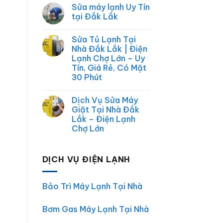
–
có
Sửa máy lạnh Uy Tín
Sửa
bình
Chữa
luận
tại Đắk Lắk
ở
Điện
Dịch
Máy,
Không
Vụ
Điện
có
Sửa Tủ Lạnh Tại
Chợ
Lạnh,
bình
Lớn
Điện
luận
Nhà Đắk Lắk | Điện
|
ở
Tử
Lạnh Chợ Lớn – Uy
Sửa
Sửa
Điện
máy
Tín, Giá Rẻ, Có Mặt
Lạnh,
lạnh
30 Phút
Điện
Uy
Máy
Tín
Không
Tại
tại
có
Nhà
Đắk
Dịch Vụ Sửa Máy
bình
TP.HCM
Lắk
luận
Giặt Tại Nhà Đắk
ở
Lắk – Điện Lạnh
Sửa
Tủ
Chợ Lớn
Lạnh
Tại
Không
Nhà
có
Đắk
bình
DỊCH VỤ ĐIỆN LẠNH
Lắk
luận
ở
|
Dịch
Điện
Vụ
Lạnh
Sửa
Chợ
Bảo Trì Máy Lạnh Tại Nhà
Máy
Lớn
Giặt
–
Tại
Uy
Bơm Gas Máy Lạnh Tại Nhà
Nhà
Tín,
Đắk
Giá
Lắk
Rẻ,