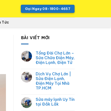
Gọi Ngay 08-1800-4657
n Tức
BÀI VIẾT MỚI
Tổng Đài Chợ Lớn –
Sửa Chữa Điện Máy,
Điện Lạnh, Điện Tử
Không
có
Dịch Vụ Chợ Lớn |
bình
luận
Sửa Điện Lạnh,
ở
Điện Máy Tại Nhà
Tổng
Đài
TP.HCM
Chợ
Lớn
Không
–
có
Sửa máy lạnh Uy Tín
Sửa
bình
Chữa
luận
tại Đắk Lắk
ở
Điện
Dịch
Máy,
Không