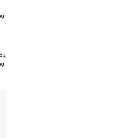
ng
dụ,
ng
g