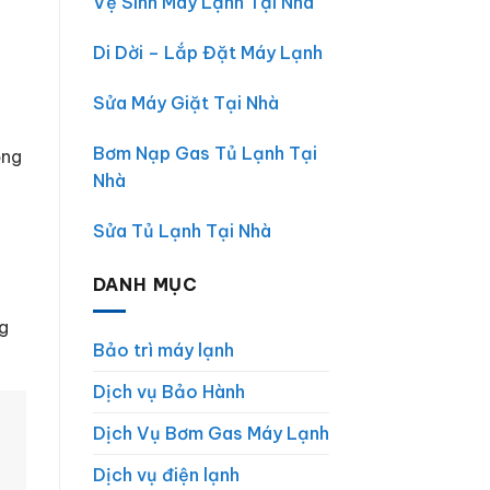
Vệ Sinh Máy Lạnh Tại Nhà
Lớn
Di Dời – Lắp Đặt Máy Lạnh
Sửa Máy Giặt Tại Nhà
Bơm Nạp Gas Tủ Lạnh Tại
ỏng
Nhà
Sửa Tủ Lạnh Tại Nhà
DANH MỤC
ng
Bảo trì máy lạnh
Dịch vụ Bảo Hành
Dịch Vụ Bơm Gas Máy Lạnh
Dịch vụ điện lạnh