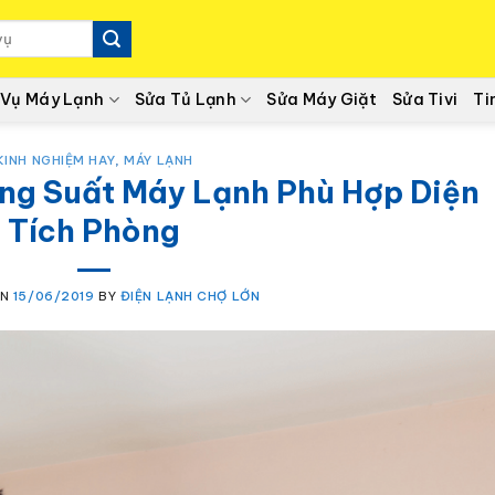
 Vụ Máy Lạnh
Sửa Tủ Lạnh
Sửa Máy Giặt
Sửa Tivi
Ti
KINH NGHIỆM HAY
,
MÁY LẠNH
ng Suất Máy Lạnh Phù Hợp Diện
Tích Phòng
ON
15/06/2019
BY
ĐIỆN LẠNH CHỢ LỚN