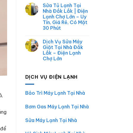
Vụ
Điện
có
Sửa Tủ Lạnh Tại
Chợ
Lạnh,
bình
Lớn
Điện
luận
Nhà Đắk Lắk | Điện
|
ở
Tử
Lạnh Chợ Lớn – Uy
Sửa
Sửa
Điện
máy
Tín, Giá Rẻ, Có Mặt
Lạnh,
lạnh
30 Phút
Điện
Uy
Máy
Tín
Không
Tại
tại
có
Nhà
Đắk
Dịch Vụ Sửa Máy
bình
TP.HCM
Lắk
luận
Giặt Tại Nhà Đắk
ở
Lắk – Điện Lạnh
Sửa
Tủ
Chợ Lớn
Lạnh
Tại
Không
Nhà
có
Đắk
bình
DỊCH VỤ ĐIỆN LẠNH
Lắk
luận
ở
|
Dịch
Điện
Vụ
Lạnh
Sửa
Chợ
Bảo Trì Máy Lạnh Tại Nhà
ả,
Máy
Lớn
Giặt
–
Tại
Uy
Bơm Gas Máy Lạnh Tại Nhà
Nhà
Tín,
Đắk
Giá
úng
Lắk
Rẻ,
–
Có
Sửa Máy Lạnh Tại Nhà
Điện
Mặt
Lạnh
30
để
Chợ
Phút