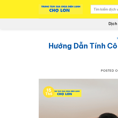
to
content
Dịch
Hướng Dẫn Tính Cô
POSTED 
15
Th6