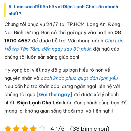
5. Làm sao để liên hệ với Điện Lạnh Chợ Lớn nhanh
nhất?
Chúng tôi phục vụ 24/7 tại TP.HCM, Long An, Đồng
Nai, Bình Dương. Bạn có thể gọi ngay vào hotline
08
1800 4657
để được hỗ trợ. Với phong cách
Chợ Lớn
Hỗ trợ Tận Tâm, đến ngay sau 30 phút
, đội ngũ của
chúng tôi luôn sẵn sàng giúp bạn!
Hy vọng bài viết này đã giúp bạn hiểu rõ hơn về
nguyên nhân và
cách khắc phục quạt dàn lạnh yếu
.
Nếu cần hỗ trợ khẩn cấp, đừng ngần ngại liên hệ với
chúng tôi qua
[Gọi thợ ngay]
để được xử lý nhanh
nhất.
Điện Lạnh Chợ Lớn
luôn đồng hành cùng bạn để
mang lại không gian sống thoải mái và tiện nghi!
4.1/5 - (33 bình chọn)