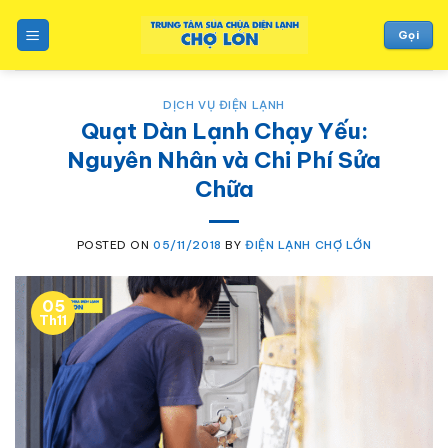
to
content
Gọi
DỊCH VỤ ĐIỆN LẠNH
Quạt Dàn Lạnh Chạy Yếu:
Nguyên Nhân và Chi Phí Sửa
Chữa
POSTED ON
05/11/2018
BY
ĐIỆN LẠNH CHỢ LỚN
05
Th11