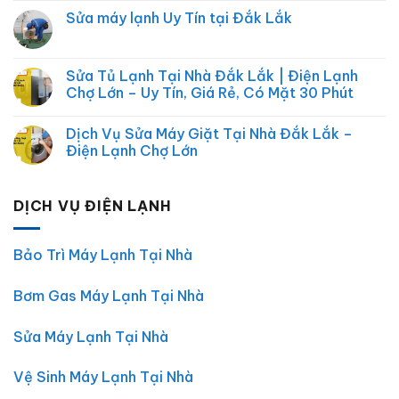
Đài
có
Sửa máy lạnh Uy Tín tại Đắk Lắk
Chợ
bình
Lớn
luận
Không
–
ở
có
Sửa
Dịch
bình
Chữa
Vụ
luận
Sửa Tủ Lạnh Tại Nhà Đắk Lắk | Điện Lạnh
Điện
Chợ
ở
Máy,
Lớn
Chợ Lớn – Uy Tín, Giá Rẻ, Có Mặt 30 Phút
Sửa
Điện
|
máy
Lạnh,
Sửa
Không
lạnh
Điện
Điện
có
Uy
Dịch Vụ Sửa Máy Giặt Tại Nhà Đắk Lắk –
Tử
Lạnh,
bình
Tín
Điện
luận
Điện Lạnh Chợ Lớn
tại
Máy
ở
Đắk
Tại
Sửa
Không
Lắk
Nhà
Tủ
có
TP.HCM
Lạnh
bình
DỊCH VỤ ĐIỆN LẠNH
Tại
luận
Nhà
ở
Đắk
Dịch
Lắk
Vụ
|
Sửa
Bảo Trì Máy Lạnh Tại Nhà
Điện
Máy
Lạnh
Giặt
Chợ
Tại
Bơm Gas Máy Lạnh Tại Nhà
Lớn
Nhà
–
Đắk
Uy
Lắk
Tín,
–
Sửa Máy Lạnh Tại Nhà
Giá
Điện
Rẻ,
Lạnh
Có
Chợ
Vệ Sinh Máy Lạnh Tại Nhà
Mặt
Lớn
30