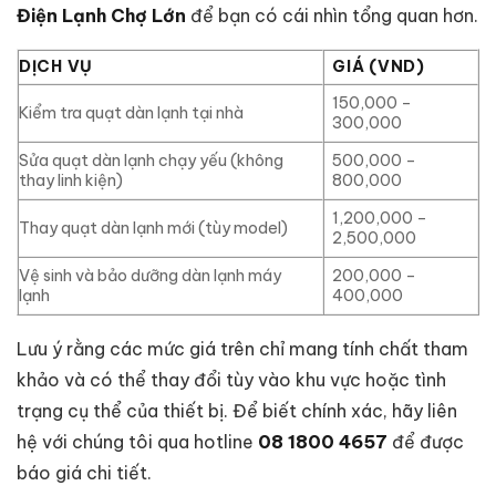
Điện Lạnh Chợ Lớn
để bạn có cái nhìn tổng quan hơn.
DỊCH VỤ
GIÁ (VND)
150,000 –
Kiểm tra quạt dàn lạnh tại nhà
300,000
Sửa quạt dàn lạnh chạy yếu (không
500,000 –
thay linh kiện)
800,000
1,200,000 –
Thay quạt dàn lạnh mới (tùy model)
2,500,000
Vệ sinh và bảo dưỡng dàn lạnh máy
200,000 –
lạnh
400,000
Lưu ý rằng các mức giá trên chỉ mang tính chất tham
khảo và có thể thay đổi tùy vào khu vực hoặc tình
trạng cụ thể của thiết bị. Để biết chính xác, hãy liên
hệ với chúng tôi qua hotline
08 1800 4657
để được
báo giá chi tiết.