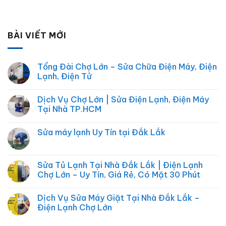
BÀI VIẾT MỚI
Tổng Đài Chợ Lớn – Sửa Chữa Điện Máy, Điện
Lạnh, Điện Tử
Không
có
Dịch Vụ Chợ Lớn | Sửa Điện Lạnh, Điện Máy
bình
luận
Tại Nhà TP.HCM
ở
Tổng
Không
Đài
có
Sửa máy lạnh Uy Tín tại Đắk Lắk
Chợ
bình
Lớn
luận
Không
–
ở
có
Sửa
Dịch
bình
Chữa
Vụ
luận
Sửa Tủ Lạnh Tại Nhà Đắk Lắk | Điện Lạnh
Điện
Chợ
ở
Máy,
Lớn
Chợ Lớn – Uy Tín, Giá Rẻ, Có Mặt 30 Phút
Sửa
Điện
|
máy
Lạnh,
Sửa
Không
lạnh
Điện
Điện
có
Uy
Dịch Vụ Sửa Máy Giặt Tại Nhà Đắk Lắk –
Tử
Lạnh,
bình
Tín
Điện
luận
Điện Lạnh Chợ Lớn
tại
Máy
ở
Đắk
Tại
Sửa
Không
Lắk
Nhà
Tủ
có