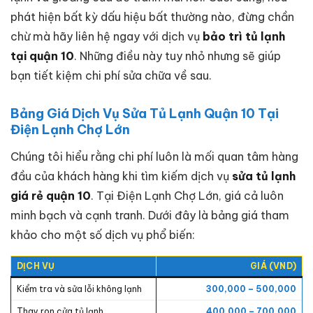
phát hiện bất kỳ dấu hiệu bất thường nào, đừng chần
chừ mà hãy liên hệ ngay với dịch vụ
bảo trì tủ lạnh
tại quận 10
. Những điều này tuy nhỏ nhưng sẽ giúp
bạn tiết kiệm chi phí sửa chữa về sau.
Bảng Giá Dịch Vụ Sửa Tủ Lạnh Quận 10 Tại
Điện Lạnh Chợ Lớn
Chúng tôi hiểu rằng chi phí luôn là mối quan tâm hàng
đầu của khách hàng khi tìm kiếm dịch vụ
sửa tủ lạnh
giá rẻ quận 10
. Tại Điện Lạnh Chợ Lớn, giá cả luôn
minh bạch và cạnh tranh. Dưới đây là bảng giá tham
khảo cho một số dịch vụ phổ biến:
DỊCH VỤ
GIÁ (VND)
Kiểm tra và sửa lỗi không lạnh
300,000 – 500,000
Thay ron cửa tủ lạnh
400,000 – 700,000