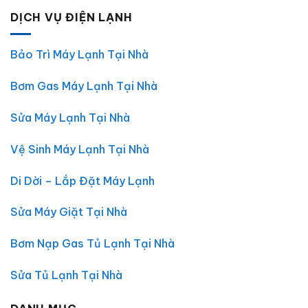
TP.HCM
Lạnh
bình
DỊCH VỤ ĐIỆN LẠNH
Tại
luận
Nhà
ở
Đắk
Dịch
Lắk
Vụ
|
Sửa
Bảo Trì Máy Lạnh Tại Nhà
Điện
Máy
Lạnh
Giặt
Chợ
Tại
Bơm Gas Máy Lạnh Tại Nhà
Lớn
Nhà
–
Đắk
Uy
Lắk
Tín,
–
Sửa Máy Lạnh Tại Nhà
Giá
Điện
Rẻ,
Lạnh
Có
Chợ
Vệ Sinh Máy Lạnh Tại Nhà
Mặt
Lớn
30
Phút
Di Dời – Lắp Đặt Máy Lạnh
Sửa Máy Giặt Tại Nhà
Bơm Nạp Gas Tủ Lạnh Tại Nhà
Sửa Tủ Lạnh Tại Nhà