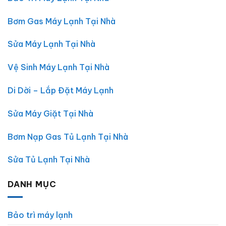
Điện
Máy
Lạnh
Giặt
Chợ
Tại
Bơm Gas Máy Lạnh Tại Nhà
Lớn
Nhà
–
Đắk
Uy
Lắk
Tín,
–
Sửa Máy Lạnh Tại Nhà
Giá
Điện
Rẻ,
Lạnh
Có
Chợ
Vệ Sinh Máy Lạnh Tại Nhà
Mặt
Lớn
30
Phút
Di Dời – Lắp Đặt Máy Lạnh
Sửa Máy Giặt Tại Nhà
Bơm Nạp Gas Tủ Lạnh Tại Nhà
Sửa Tủ Lạnh Tại Nhà
DANH MỤC
Bảo trì máy lạnh