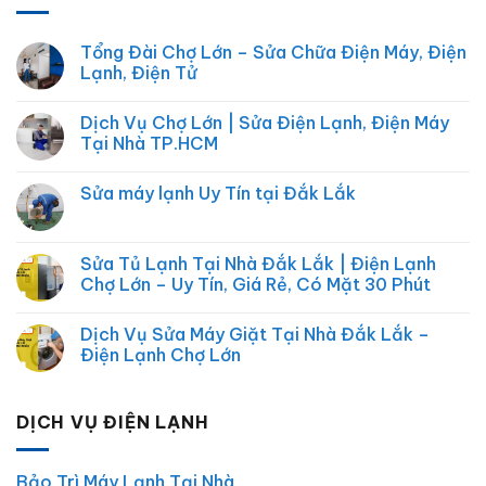
Tổng Đài Chợ Lớn – Sửa Chữa Điện Máy, Điện
Lạnh, Điện Tử
Không
có
Dịch Vụ Chợ Lớn | Sửa Điện Lạnh, Điện Máy
bình
luận
Tại Nhà TP.HCM
ở
Tổng
Không
Đài
có
Sửa máy lạnh Uy Tín tại Đắk Lắk
Chợ
bình
Lớn
luận
Không
–
ở
có
Sửa
Dịch
bình
Chữa
Vụ
luận
Sửa Tủ Lạnh Tại Nhà Đắk Lắk | Điện Lạnh
Điện
Chợ
ở
Máy,
Lớn
Chợ Lớn – Uy Tín, Giá Rẻ, Có Mặt 30 Phút
Sửa
Điện
|
máy
Lạnh,
Sửa
Không
lạnh
Điện
Điện
có
Uy
Dịch Vụ Sửa Máy Giặt Tại Nhà Đắk Lắk –
Tử
Lạnh,
bình
Tín
Điện
luận
Điện Lạnh Chợ Lớn
tại
Máy
ở
Đắk
Tại
Sửa
Không
Lắk
Nhà
Tủ
có
TP.HCM
Lạnh
bình
DỊCH VỤ ĐIỆN LẠNH
Tại
luận
Nhà
ở
Đắk
Dịch
Lắk
Vụ
|
Sửa
Bảo Trì Máy Lạnh Tại Nhà