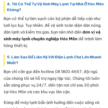
4. Tôi Có Thể Tự Vệ Sinh Máy Lạnh Tại Nhà Ở Hóc Môn
Không?
Bạn có thể tự làm sạch các bộ phận dễ tiếp cận như
lưới lọc bụi. Tuy nhiên, để vệ sinh toàn diện dàn nóng,
dàn lạnh và kiểm tra gas, bạn nên nhờ đến
đơn vị vệ
sinh máy lạnh chuyên nghiệp Hóc Môn
để tránh làm
hỏng thiết bị.
5. Làm Sao Để Liên Hệ Với Điện Lạnh Chợ Lớn Nhanh
Nhất?
Bạn chỉ cần gọi đến hotline 08 1800 4657, đội ngũ
của chúng tôi sẽ hỗ trợ ngay lập tức. Chúng tôi luôn
sẵn sàng phục vụ 24/7, đến tận nơi chỉ sau 30 phút
tại Hóc Môn và các khu vực lân cận.
Đừng để máy lạnh bẩn ảnh hưởng đến cuộc sống và