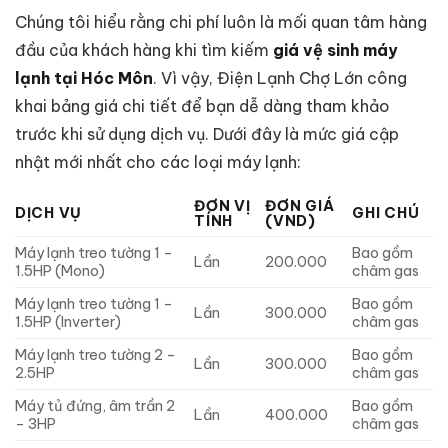
Chúng tôi hiểu rằng chi phí luôn là mối quan tâm hàng
đầu của khách hàng khi tìm kiếm
giá vệ sinh máy
lạnh tại Hóc Môn
. Vì vậy, Điện Lạnh Chợ Lớn công
khai bảng giá chi tiết để bạn dễ dàng tham khảo
trước khi sử dụng dịch vụ. Dưới đây là mức giá cập
nhật mới nhất cho các loại máy lạnh:
ĐƠN VỊ
ĐƠN GIÁ
DỊCH VỤ
GHI CHÚ
TÍNH
(VND)
Máy lạnh treo tường 1 –
Bao gồm
Lần
200.000
1.5HP (Mono)
châm gas
Máy lạnh treo tường 1 –
Bao gồm
Lần
300.000
1.5HP (Inverter)
châm gas
Máy lạnh treo tường 2 –
Bao gồm
Lần
300.000
2.5HP
châm gas
Máy tủ đứng, âm trần 2
Bao gồm
Lần
400.000
– 3HP
châm gas