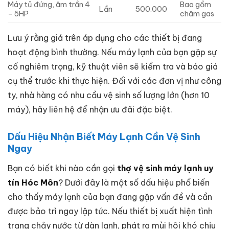
Máy tủ đứng, âm trần 4
Bao gồm
Lần
500.000
– 5HP
châm gas
Lưu ý rằng giá trên áp dụng cho các thiết bị đang
hoạt động bình thường. Nếu máy lạnh của bạn gặp sự
cố nghiêm trọng, kỹ thuật viên sẽ kiểm tra và báo giá
cụ thể trước khi thực hiện. Đối với các đơn vị như công
ty, nhà hàng có nhu cầu vệ sinh số lượng lớn (hơn 10
máy), hãy liên hệ để nhận ưu đãi đặc biệt.
Dấu Hiệu Nhận Biết Máy Lạnh Cần Vệ Sinh
Ngay
Bạn có biết khi nào cần gọi
thợ vệ sinh máy lạnh uy
tín Hóc Môn
? Dưới đây là một số dấu hiệu phổ biến
cho thấy máy lạnh của bạn đang gặp vấn đề và cần
được bảo trì ngay lập tức. Nếu thiết bị xuất hiện tình
trạng chảy nước từ dàn lạnh, phát ra mùi hôi khó chịu