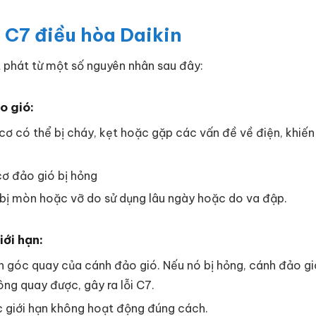
 C7 điều hòa Daikin
t phát từ một số nguyên nhân sau đây:
o gió:
cơ có thể bị cháy, kẹt hoặc gặp các vấn đề về điện, khiến
ơ đảo gió bị hỏng
bị mòn hoặc vỡ do sử dụng lâu ngày hoặc do va đập.
iới hạn:
n góc quay của cánh đảo gió. Nếu nó bị hỏng, cánh đảo gi
ng quay được, gây ra lỗi C7.
c giới hạn không hoạt động đúng cách.