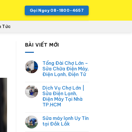
Gọi Ngay 08-1800-4657
n Tức
BÀI VIẾT MỚI
Tổng Đài Chợ Lớn –
Sửa Chữa Điện Máy,
Điện Lạnh, Điện Tử
Không
có
Dịch Vụ Chợ Lớn |
bình
luận
Sửa Điện Lạnh,
ở
Điện Máy Tại Nhà
Tổng
Đài
TP.HCM
Chợ
Lớn
Không
–
có
Sửa máy lạnh Uy Tín
Sửa
bình
Chữa
luận
tại Đắk Lắk
ở
Điện
Dịch
Máy,
Không