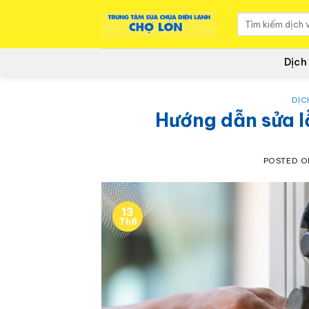
to
content
Dịch
DỊC
Hướng dẫn sửa l
POSTED 
13
Th8