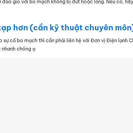
 đảo gió với bo mạch không bị đứt hoặc lỏng. Nếu có, hã
 tạp hơn (cần kỹ thuật chuyên môn
o sự cố bo mạch thì cần phải liên hệ với Đơn vị Điện lạnh 
đề nhanh chóng ạ