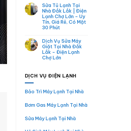
Vụ
Điện
có
Sửa Tủ Lạnh Tại
Chợ
Lạnh,
bình
Lớn
Điện
luận
Nhà Đắk Lắk | Điện
|
ở
Tử
Lạnh Chợ Lớn – Uy
Sửa
Sửa
Điện
máy
Tín, Giá Rẻ, Có Mặt
Lạnh,
lạnh
30 Phút
Điện
Uy
Máy
Tín
Không
Tại
tại
có
Nhà
Đắk
Dịch Vụ Sửa Máy
bình
TP.HCM
Lắk
luận
Giặt Tại Nhà Đắk
ở
Lắk – Điện Lạnh
Sửa
Tủ
Chợ Lớn
Lạnh
Tại
Không
Nhà
có
Đắk
bình
DỊCH VỤ ĐIỆN LẠNH
Lắk
luận
ở
|
Dịch
Điện
Vụ
Lạnh
Sửa
Chợ
Bảo Trì Máy Lạnh Tại Nhà
Máy
Lớn
Giặt
–
Tại
Uy
Bơm Gas Máy Lạnh Tại Nhà
Nhà
Tín,
Đắk
Giá
Lắk
Rẻ,
–
Có
Sửa Máy Lạnh Tại Nhà
Điện
Mặt
Lạnh
30
Chợ
Phút