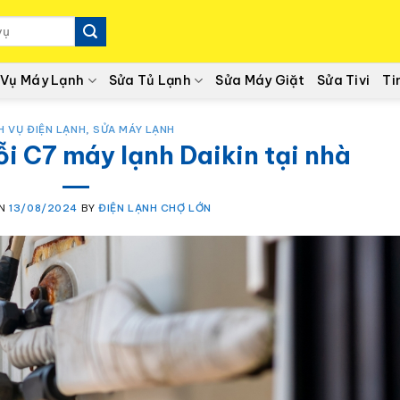
 Vụ Máy Lạnh
Sửa Tủ Lạnh
Sửa Máy Giặt
Sửa Tivi
Ti
H VỤ ĐIỆN LẠNH
,
SỬA MÁY LẠNH
ỗi C7 máy lạnh Daikin tại nhà
ON
13/08/2024
BY
ĐIỆN LẠNH CHỢ LỚN