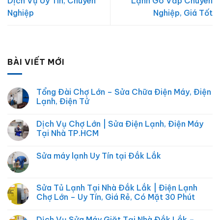
Dịch Vụ Uy Tín, Chuyên
Lạnh Gò Vấp Chuyên
Nghiệp
Nghiệp, Giá Tốt
BÀI VIẾT MỚI
Tổng Đài Chợ Lớn – Sửa Chữa Điện Máy, Điện
Lạnh, Điện Tử
Không
có
Dịch Vụ Chợ Lớn | Sửa Điện Lạnh, Điện Máy
bình
luận
Tại Nhà TP.HCM
ở
Tổng
Không
Đài
có
Sửa máy lạnh Uy Tín tại Đắk Lắk
Chợ
bình
Lớn
luận
Không
–
ở
có
Sửa
Dịch
bình
Chữa
Vụ
luận
Sửa Tủ Lạnh Tại Nhà Đắk Lắk | Điện Lạnh
Điện
Chợ
ở
Máy,
Lớn
Chợ Lớn – Uy Tín, Giá Rẻ, Có Mặt 30 Phút
Sửa
Điện
|
máy
Lạnh,
Sửa
Không
lạnh
Điện
Điện
có
Uy
Dịch Vụ Sửa Máy Giặt Tại Nhà Đắk Lắk –
Tử
Lạnh,