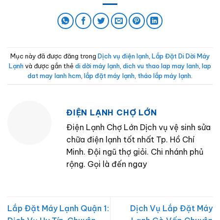
Mục này đã được đăng trong
Dịch vụ điện lạnh
,
Lắp Đặt Di Dời Máy
Lạnh
và được gắn thẻ
di dời máy lạnh
,
dich vu thao lap may lanh
,
lap
dat may lanh hcm
,
lắp đặt máy lạnh
,
tháo lắp máy lạnh
.
ĐIỆN LẠNH CHỢ LỚN
Điện Lạnh Chợ Lớn Dịch vụ vệ sinh sửa
chữa điện lạnh tốt nhất Tp. Hồ Chí
Minh. Đội ngũ thợ giỏi. Chi nhánh phủ
rộng. Gọi là đến ngay
Lắp Đặt Máy Lạnh Quận 1:
Dịch Vụ Lắp Đặt Máy