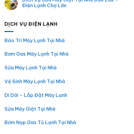
bình
Tín
Điện
luận
Điện Lạnh Chợ Lớn
tại
Máy
ở
Đắk
Tại
Sửa
Không
Lắk
Nhà
Tủ
có
TP.HCM
Lạnh
bình
DỊCH VỤ ĐIỆN LẠNH
Tại
luận
Nhà
ở
Đắk
Dịch
Lắk
Vụ
|
Sửa
Bảo Trì Máy Lạnh Tại Nhà
Điện
Máy
Lạnh
Giặt
Chợ
Tại
Bơm Gas Máy Lạnh Tại Nhà
Lớn
Nhà
–
Đắk
Uy
Lắk
Tín,
–
Sửa Máy Lạnh Tại Nhà
Giá
Điện
Rẻ,
Lạnh
Có
Chợ
Vệ Sinh Máy Lạnh Tại Nhà
Mặt
Lớn
30
Phút
Di Dời – Lắp Đặt Máy Lạnh
Sửa Máy Giặt Tại Nhà
Bơm Nạp Gas Tủ Lạnh Tại Nhà